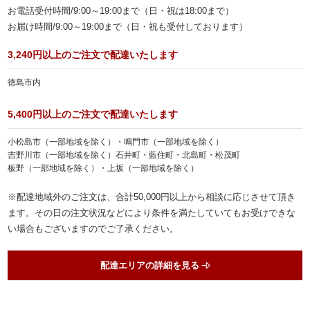
お電話受付時間/9:00～19:00まで（日・祝は18:00まで）
ランキング
お届け時間/9:00～19:00まで（日・祝も受付しております）
会社概要
3,240円以上のご注文で配達いたします
お客様の声
徳島市内
よくある質問
5,400円以上のご注文で配達いたします
スタッフブログ
小松島市（一部地域を除く）・鳴門市（一部地域を除く）
お知らせ
吉野川市（一部地域を除く）石井町・藍住町・北島町・松茂町
板野（一部地域を除く）・上坂（一部地域を除く）
お気に入り
※配達地域外のご注文は、合計50,000円以上から相談に応じさせて頂き
マイページ
ます。その日の注文状況などにより条件を満たしていてもお受けできな
い場合もございますのでご了承ください。
お問い合わせ
特定商取引法に基づく表記
配達エリアの詳細を見る
サイトマップ