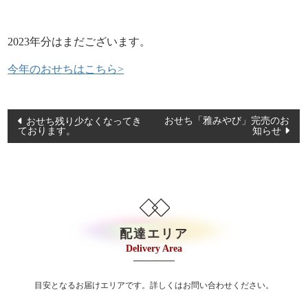
イベント・ロケ
観光・行楽
2023年分はまだございます。
種類で選ぶ
今年のおせちはこちら>
おせち
幕の内弁当
投
おせち「雅みやび」完売のお
おせち残り少なくなってき
ております。
知らせ
稿
京弁当
ナ
九重弁当
ビ
ゲ
和洋会席弁当
ー
松花堂
シ
配達エリア
特選こだわり弁当
ョ
Delivery Area
ン
会席膳（回収容器）
目安となるお届けエリアです。詳しくはお問い合わせください。
オードブル/皿鉢