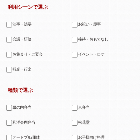
利用シーンで選ぶ
法事・法要
お祝い・慶事
会議・研修
接待・おもてなし
お集まり・ご宴会
イベント・ロケ
観光・行楽
種類で選ぶ
幕の内弁当
京弁当
和洋会席弁当
松花堂
オードブル/皿鉢
お子様向け料理