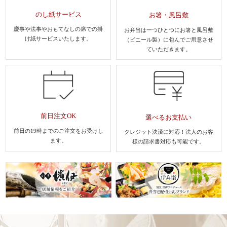
のし紙サービス
お箸・風呂敷
慶事や法事やおもてなしの席での
掛
お弁当は一つひとつにお箸と風呂敷
け紙サービスいたします。
（ビニール製）に包んでご用意させ
ていただきます。
前日注文OK
選べるお支払い
前日の19時までのご注文を
お受けし
クレジット決済に対応！法人のお客
ます。
様
の請求書対応も可能です。