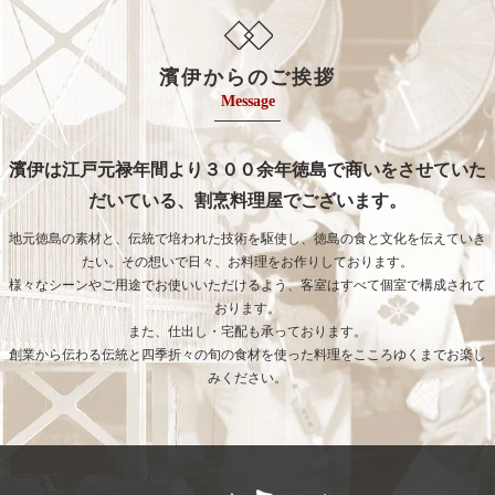
濱伊からのご挨拶
Message
濱伊は江戸元禄年間より３００余年徳島で商いをさせていた
だいている、割烹料理屋でございます。
地元徳島の素材と、伝統で培われた技術を駆使し、徳島の食と文化を伝えていき
たい。その想いで日々、お料理をお作りしております。
様々なシーンやご用途でお使いいただけるよう、客室はすべて個室で構成されて
おります。
また、仕出し・宅配も承っております。
創業から伝わる伝統と四季折々の旬の食材を使った料理をこころゆくまでお楽し
みください。