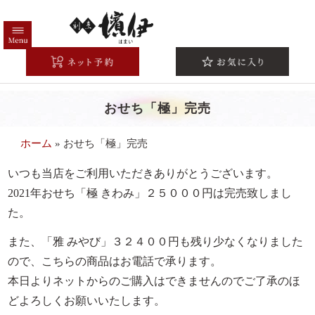
コ
ン
テ
HOME
ン
ツ
高級弁当一覧
へ
おせち「極」完売
注文方法/配送エリア
ス
キ
こだわり
ホーム
»
おせち「極」完売
ッ
シーンから選ぶ
プ
いつも当店をご利用いただきありがとうございます。
法事・法要
2021年おせち「極 きわみ」２５０００円は完売致しまし
た。
お祝い・慶事
また、「雅 みやび」３２４００円も残り少なくなりました
会議・研修
ので、こちらの商品はお電話で承ります。
接待・おもてなし
本日よりネットからのご購入はできませんのでご了承のほ
お集まり・ご宴会
どよろしくお願いいたします。