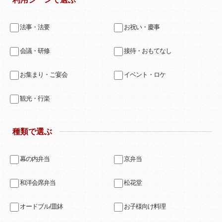
法事・法要
お祝い・慶事
会議・研修
接待・おもてなし
お集まり・ご宴会
イベント・ロケ
観光・行楽
種類で選ぶ
幕の内弁当
京弁当
和洋会席弁当
松花堂
オードブル/皿鉢
お子様向け料理