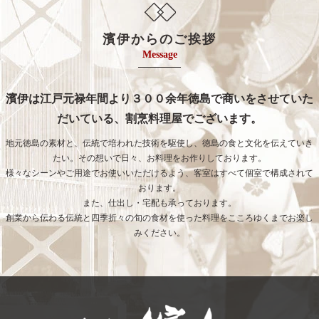
濱伊からのご挨拶
Message
濱伊は江戸元禄年間より３００余年徳島で商いをさせていた
だいている、割烹料理屋でございます。
地元徳島の素材と、伝統で培われた技術を駆使し、徳島の食と文化を伝えていき
たい。その想いで日々、お料理をお作りしております。
様々なシーンやご用途でお使いいただけるよう、客室はすべて個室で構成されて
おります。
また、仕出し・宅配も承っております。
創業から伝わる伝統と四季折々の旬の食材を使った料理をこころゆくまでお楽し
みください。