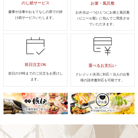
のし紙サービス
お箸・風呂敷
慶事や法事やおもてなしの席での
掛
お弁当は一つひとつにお箸と風呂敷
け紙サービスいたします。
（ビニール製）に包んでご用意させ
ていただきます。
前日注文OK
選べるお支払い
前日の19時までのご注文を
お受けし
クレジット決済に対応！法人のお客
ます。
様
の請求書対応も可能です。