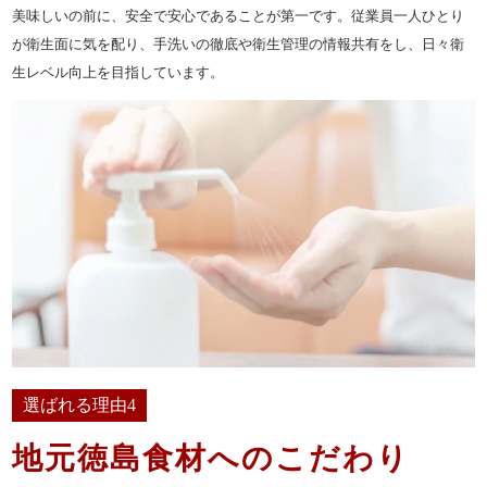
美味しいの前に、安全で安心であることが第一です。従業員一人ひとり
ランキング
が衛生面に気を配り、手洗いの徹底や衛生管理の情報共有をし、日々衛
生レベル向上を目指しています。
会社概要
お客様の声
よくある質問
スタッフブログ
お知らせ
お気に入り
マイページ
お問い合わせ
選ばれる理由4
特定商取引法に基づく表記
サイトマップ
地元徳島食材へのこだわり