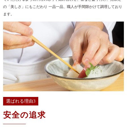
お子様向け料理
の「美しさ」にもこだわり 一品一品、職人が手間隙かけて調理しており
ます。
単品・オプション
ご予算で選ぶ
～999円
1,000～1,999円
2,000～2,999円
3,000～3,999円
4,000～4,999円
5,000～5,999円
選ばれる理由3
6,000～7,999円
安全の追求
8,000～9,999円
10,000円～