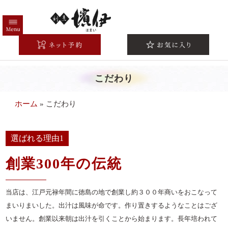
コ
ン
テ
HOME
ン
ツ
高級弁当一覧
へ
こだわり
注文方法/配送エリア
ス
キ
こだわり
ホーム
»
こだわり
ッ
シーンから選ぶ
プ
法事・法要
選ばれる理由1
お祝い・慶事
創業300年の伝統
会議・研修
当店は、江戸元禄年間に徳島の地で創業し約３００年商いをおこなって
接待・おもてなし
まいりまいした。出汁は風味が命です。作り置きするようなことはござ
お集まり・ご宴会
いません。創業以来朝は出汁を引くことから始まります。長年培われて