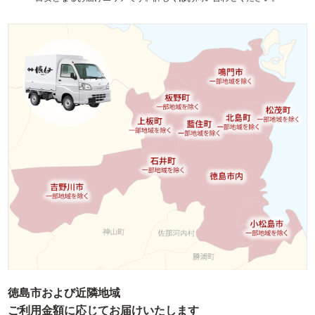
イベント・ロケ
観光・行楽
種類で選ぶ
おせち
幕の内弁当
京弁当
九重弁当
和洋会席弁当
松花堂
特選こだわり弁当
会席膳（回収容器）
徳島市および近隣地域
オードブル/皿鉢
ご利用金額に応じてお届けいたします