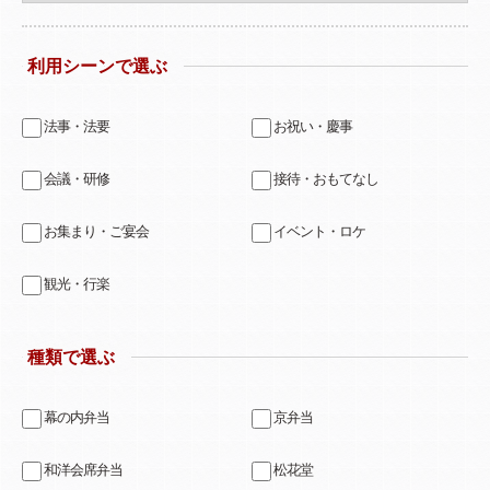
利用シーンで選ぶ
法事・法要
お祝い・慶事
会議・研修
接待・おもてなし
お集まり・ご宴会
イベント・ロケ
観光・行楽
種類で選ぶ
幕の内弁当
京弁当
和洋会席弁当
松花堂