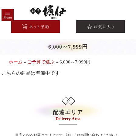
コ
ン
テ
HOME
ン
ツ
高級弁当一覧
へ
6,000～7,999円
注文方法/配送エリア
ス
キ
こだわり
ホーム
»
ご予算で選ぶ
»
6,000～7,999円
ッ
シーンから選ぶ
プ
こちらの商品は準備中です
法事・法要
お祝い・慶事
会議・研修
配達エリア
接待・おもてなし
Delivery Area
お集まり・ご宴会
目安となるお届けエリアです。詳しくはお問い合わせください。