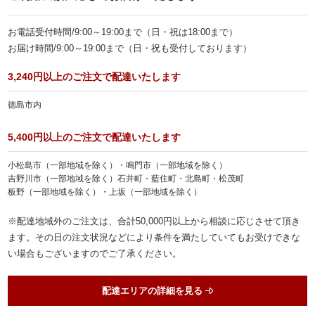
お子様向け料理
お電話受付時間/9:00～19:00まで（日・祝は18:00まで）
単品・オプション
お届け時間/9:00～19:00まで（日・祝も受付しております）
ご予算で選ぶ
3,240円以上のご注文で配達いたします
～999円
徳島市内
1,000～1,999円
5,400円以上のご注文で配達いたします
2,000～2,999円
小松島市（一部地域を除く）・鳴門市（一部地域を除く）
3,000～3,999円
吉野川市（一部地域を除く）石井町・藍住町・北島町・松茂町
板野（一部地域を除く）・上坂（一部地域を除く）
4,000～4,999円
※配達地域外のご注文は、合計50,000円以上から相談に応じさせて頂き
5,000～5,999円
ます。その日の注文状況などにより条件を満たしていてもお受けできな
い場合もございますのでご了承ください。
6,000～7,999円
8,000～9,999円
配達エリアの詳細を見る
10,000円～