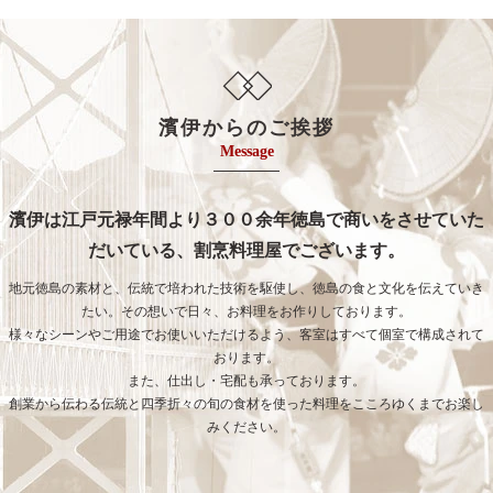
濱伊からのご挨拶
Message
濱伊は江戸元禄年間より３００余年徳島で商いをさせていた
だいている、割烹料理屋でございます。
地元徳島の素材と、伝統で培われた技術を駆使し、徳島の食と文化を伝えていき
たい。その想いで日々、お料理をお作りしております。
様々なシーンやご用途でお使いいただけるよう、客室はすべて個室で構成されて
おります。
また、仕出し・宅配も承っております。
創業から伝わる伝統と四季折々の旬の食材を使った料理をこころゆくまでお楽し
みください。