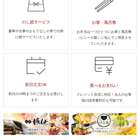
のし紙サービス
お箸・風呂敷
慶事や法事やおもてなしの席での
掛
お弁当は一つひとつにお箸と風呂敷
け紙サービスいたします。
（ビニール製）に包んでご用意させ
ていただきます。
前日注文OK
選べるお支払い
前日の19時までのご注文を
お受けし
クレジット決済に対応！法人のお客
ます。
様
の請求書対応も可能です。