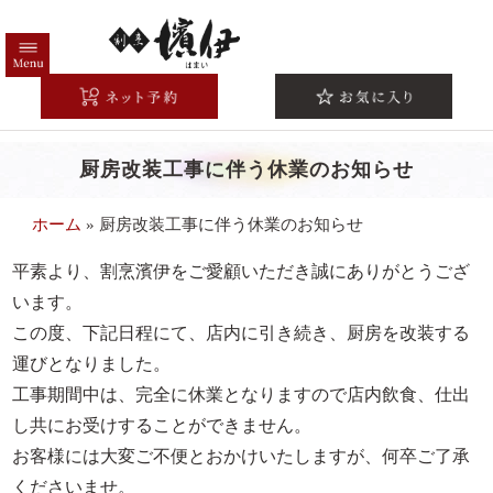
コ
ン
テ
HOME
ン
ツ
高級弁当一覧
へ
厨房改装工事に伴う休業のお知らせ
注文方法/配送エリア
ス
キ
こだわり
ホーム
»
厨房改装工事に伴う休業のお知らせ
ッ
シーンから選ぶ
プ
平素より、割烹濱伊をご愛顧いただき誠にありがとうござ
法事・法要
います。
この度、下記日程にて、店内に引き続き、厨房を改装する
お祝い・慶事
運びとなりました。
会議・研修
工事期間中は、完全に休業となりますので店内飲食、仕出
接待・おもてなし
し共にお受けすることができません。
お客様には大変ご不便とおかけいたしますが、何卒ご了承
お集まり・ご宴会
くださいませ。