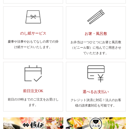
のし紙サービス
お箸・風呂敷
慶事や法事やおもてなしの席での
掛
お弁当は一つひとつにお箸と風呂敷
け紙サービスいたします。
（ビニール製）に包んでご用意させ
ていただきます。
前日注文OK
選べるお支払い
前日の19時までのご注文を
お受けし
クレジット決済に対応！法人のお客
ます。
様
の請求書対応も可能です。