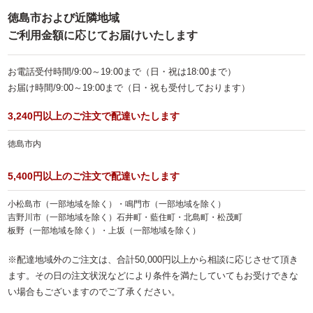
徳島市および近隣地域
ランキング
ご利用金額に応じてお届けいたします
会社概要
お電話受付時間/9:00～19:00まで（日・祝は18:00まで）
お客様の声
お届け時間/9:00～19:00まで（日・祝も受付しております）
よくある質問
3,240円以上のご注文で配達いたします
スタッフブログ
徳島市内
お知らせ
5,400円以上のご注文で配達いたします
お気に入り
小松島市（一部地域を除く）・鳴門市（一部地域を除く）
マイページ
吉野川市（一部地域を除く）石井町・藍住町・北島町・松茂町
板野（一部地域を除く）・上坂（一部地域を除く）
お問い合わせ
※配達地域外のご注文は、合計50,000円以上から相談に応じさせて頂き
特定商取引法に基づく表記
ます。その日の注文状況などにより条件を満たしていてもお受けできな
サイトマップ
い場合もございますのでご了承ください。