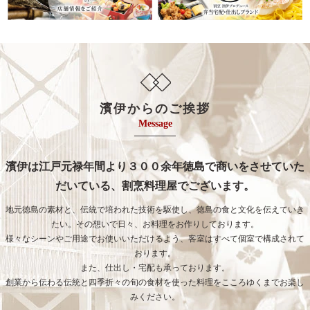
濱伊からのご挨拶
Message
濱伊は江戸元禄年間より３００余年徳島で商いをさせていた
だいている、割烹料理屋でございます。
地元徳島の素材と、伝統で培われた技術を駆使し、徳島の食と文化を伝えていき
たい。その想いで日々、お料理をお作りしております。
様々なシーンやご用途でお使いいただけるよう、客室はすべて個室で構成されて
おります。
また、仕出し・宅配も承っております。
創業から伝わる伝統と四季折々の旬の食材を使った料理をこころゆくまでお楽し
みください。