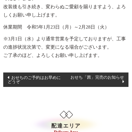
イベント・ロケ
改装後も引き続き、変わらぬご愛顧を賜りますよう、よろ
しくお願い申し上げます。
観光・行楽
種類で選ぶ
休業期間 令和5年1月23日（月）～2月28日（火）
おせち
※3月1日（水）より通常営業を予定しておりますが、工事
の進捗状況次第で、変更になる場合がございます。
幕の内弁当
ご了承のほど、よろしくお願い申し上げます。
京弁当
九重弁当
投
おせち「茜」完売のお知らせ
おせちのご予約はお早めに
どうぞ
和洋会席弁当
稿
ナ
松花堂
ビ
特選こだわり弁当
ゲ
ー
会席膳（回収容器）
シ
配達エリア
オードブル/皿鉢