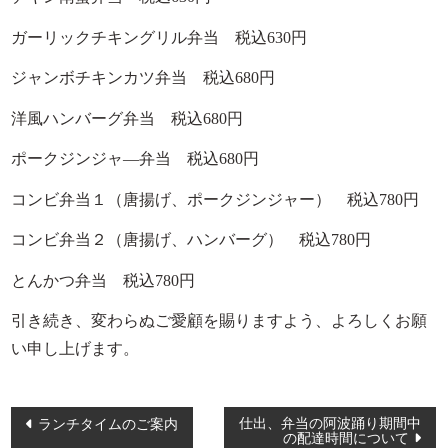
お子様向け料理
ガーリックチキングリル弁当 税込630円
単品・オプション
ジャンボチキンカツ弁当 税込680円
ご予算で選ぶ
洋風ハンバーグ弁当 税込680円
～999円
ポークジンジャ―弁当 税込680円
1,000～1,999円
コンビ弁当１（唐揚げ、ポークジンジャー） 税込780円
2,000～2,999円
コンビ弁当２（唐揚げ、ハンバーグ） 税込780円
3,000～3,999円
とんかつ弁当 税込780円
4,000～4,999円
引き続き、変わらぬご愛顧を賜りますよう、よろしくお願
5,000～5,999円
い申し上げます。
6,000～7,999円
8,000～9,999円
投
仕出、弁当の阿波踊り期間中
ランチタイムのご案内
の配達時間について
10,000円～
稿