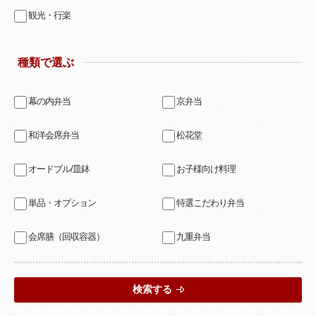
観光・行楽
種類で選ぶ
幕の内弁当
京弁当
和洋会席弁当
松花堂
オードブル/皿鉢
お子様向け料理
単品・オプション
特選こだわり弁当
会席膳（回収容器）
九重弁当
検索する