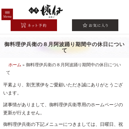
コ
ン
テ
HOME
ン
ツ
高級弁当一覧
へ
御料理伊兵衛の８月阿波踊り期間中の休日につい
注文方法/配送エリア
ス
て
キ
こだわり
ッ
ホーム
»
御料理伊兵衛の８月阿波踊り期間中の休日につい
シーンから選ぶ
プ
て
法事・法要
平素より、割烹濱伊をご愛顧いただき誠にありがとうござ
お祝い・慶事
います。
会議・研修
諸事情がありまして、御料理伊兵衛専用のホームページの
接待・おもてなし
更新が行えません。
お集まり・ご宴会
御料理伊兵衛の下記メニューにつきましては、日曜日、祝