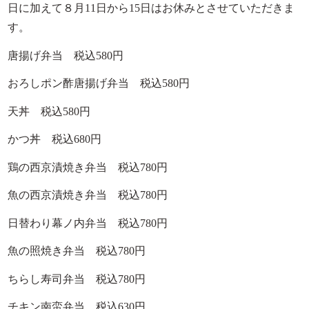
日に加えて８月11日から15日はお休みとさせていただきま
イベント・ロケ
す。
観光・行楽
唐揚げ弁当 税込580円
種類で選ぶ
おろしポン酢唐揚げ弁当 税込580円
おせち
天丼 税込580円
幕の内弁当
かつ丼 税込680円
京弁当
九重弁当
鶏の西京漬焼き弁当 税込780円
和洋会席弁当
魚の西京漬焼き弁当 税込780円
松花堂
日替わり幕ノ内弁当 税込780円
特選こだわり弁当
魚の照焼き弁当 税込780円
会席膳（回収容器）
ちらし寿司弁当 税込780円
オードブル/皿鉢
チキン南蛮弁当 税込630円