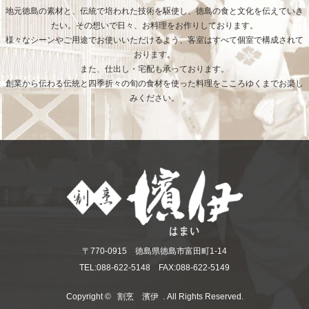
地元徳島の素材と、伝統で培われた技術を駆使し、徳島の食と文化を伝えていき
たい。その想いで日々、お料理をお作りしております。
様々なシーンやご用途でお使いいただけるよう、客室はすべて個室で構成されて
おります。
また、仕出し・宅配も承っております。
創業から伝わる伝統と四季折々の旬の食材を使った料理をこころゆくまでお楽し
みください。
〒770-0915 徳島県徳島市富田町1-14
TEL:088-622-5148 FAX:088-622-5149
Copyright ©
割烹 濱伊
. All Rights Reserved.