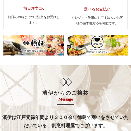
前日注文OK
選べるお支払い
前日の19時までのご注文を
お受けし
クレジット決済に対応！法人のお客
ます。
様
の請求書対応も可能です。
濱伊からのご挨拶
Message
濱伊は江戸元禄年間より３００余年徳島で商いをさせていた
だいている、割烹料理屋でございます。