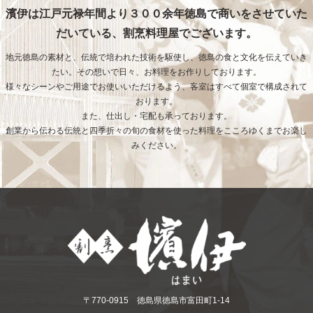
濱伊は江戸元禄年間より３００余年徳島で商いをさせていた
だいている、割烹料理屋でございます。
地元徳島の素材と、伝統で培われた技術を駆使し、徳島の食と文化を伝えていき
たい。その想いで日々、お料理をお作りしております。
様々なシーンやご用途でお使いいただけるよう、客室はすべて個室で構成されて
おります。
また、仕出し・宅配も承っております。
創業から伝わる伝統と四季折々の旬の食材を使った料理をこころゆくまでお楽し
みください。
〒770-0915 徳島県徳島市富田町1-14