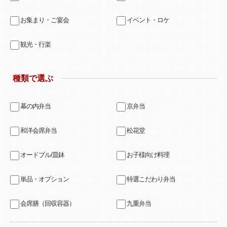
お集まり・ご宴会
イベント・ロケ
観光・行楽
種類で選ぶ
幕の内弁当
京弁当
和洋会席弁当
松花堂
オードブル/皿鉢
お子様向け料理
単品・オプション
特選こだわり弁当
会席膳（回収容器）
九重弁当