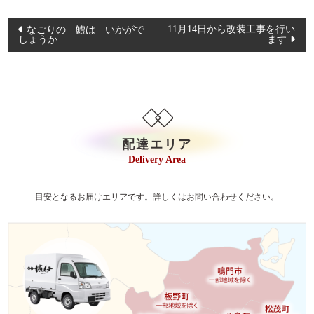
イベント・ロケ
投
11月14日から改装工事を行い
なごりの 鱧は いかがで
観光・行楽
しょうか
ます
稿
ナ
種類で選ぶ
ビ
おせち
ゲ
幕の内弁当
ー
シ
京弁当
配達エリア
ョ
Delivery Area
九重弁当
ン
和洋会席弁当
目安となるお届けエリアです。詳しくはお問い合わせください。
松花堂
特選こだわり弁当
会席膳（回収容器）
オードブル/皿鉢