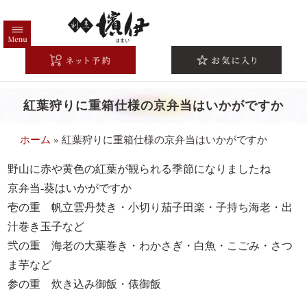
コ
ン
テ
HOME
ン
ツ
高級弁当一覧
へ
紅葉狩りに重箱仕様の京弁当はいかがですか
注文方法/配送エリア
ス
キ
こだわり
ホーム
»
紅葉狩りに重箱仕様の京弁当はいかがですか
ッ
シーンから選ぶ
プ
野山に赤や黄色の紅葉が観られる季節になりましたね
法事・法要
京弁当-葵はいかがですか
壱の重 帆立雲丹焚き・小切り茄子田楽・子持ち海老・出
お祝い・慶事
汁巻き玉子など
会議・研修
弐の重 海老の大葉巻き・わかさぎ・白魚・こごみ・さつ
接待・おもてなし
ま芋など
参の重 炊き込み御飯・俵御飯
お集まり・ご宴会