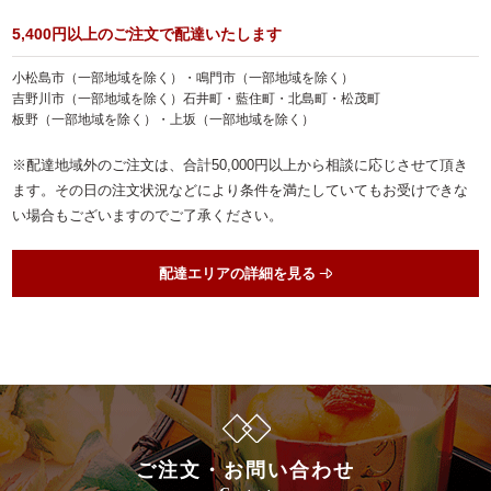
ランキング
5,400円以上のご注文で配達いたします
会社概要
小松島市（一部地域を除く）・鳴門市（一部地域を除く）
吉野川市（一部地域を除く）石井町・藍住町・北島町・松茂町
お客様の声
板野（一部地域を除く）・上坂（一部地域を除く）
よくある質問
※配達地域外のご注文は、合計50,000円以上から相談に応じさせて頂き
ます。その日の注文状況などにより条件を満たしていてもお受けできな
スタッフブログ
い場合もございますのでご了承ください。
お知らせ
配達エリアの詳細を見る
お気に入り
マイページ
お問い合わせ
特定商取引法に基づく表記
サイトマップ
ご注文・お問い合わせ