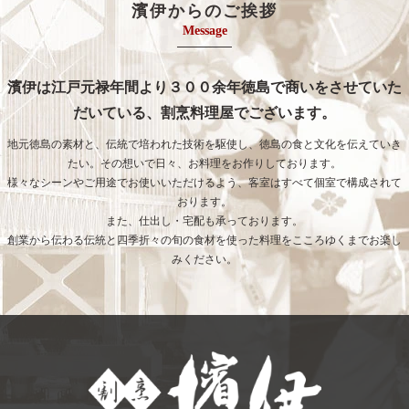
濱伊からのご挨拶
Message
濱伊は江戸元禄年間より３００余年徳島で商いをさせていた
だいている、割烹料理屋でございます。
地元徳島の素材と、伝統で培われた技術を駆使し、徳島の食と文化を伝えていき
たい。その想いで日々、お料理をお作りしております。
様々なシーンやご用途でお使いいただけるよう、客室はすべて個室で構成されて
おります。
また、仕出し・宅配も承っております。
創業から伝わる伝統と四季折々の旬の食材を使った料理をこころゆくまでお楽し
みください。