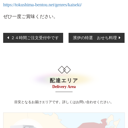
イベント・ロケ
https://tokushima-bentou.net/genres/kaiseki/
観光・行楽
ぜひ一度ご賞味ください。
種類で選ぶ
投
おせち
２４時間ご注文受付中です
濱伊の特選 おせち料理
稿
幕の内弁当
ナ
京弁当
ビ
ゲ
九重弁当
ー
和洋会席弁当
配達エリア
シ
Delivery Area
松花堂
ョ
ン
特選こだわり弁当
目安となるお届けエリアです。詳しくはお問い合わせください。
会席膳（回収容器）
オードブル/皿鉢