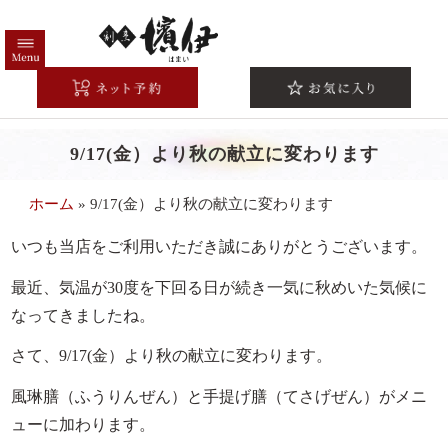
コ
ン
テ
HOME
ン
ツ
高級弁当一覧
へ
9/17(金）より秋の献立に変わります
注文方法/配送エリア
ス
キ
こだわり
ホーム
»
9/17(金）より秋の献立に変わります
ッ
シーンから選ぶ
プ
いつも当店をご利用いただき誠にありがとうございます。
法事・法要
最近、気温が30度を下回る日が続き一気に秋めいた気候に
お祝い・慶事
なってきましたね。
会議・研修
さて、9/17(金）より秋の献立に変わります。
接待・おもてなし
風琳膳（ふうりんぜん）と手提げ膳（てさげぜん）がメニ
お集まり・ご宴会
ューに加わります。