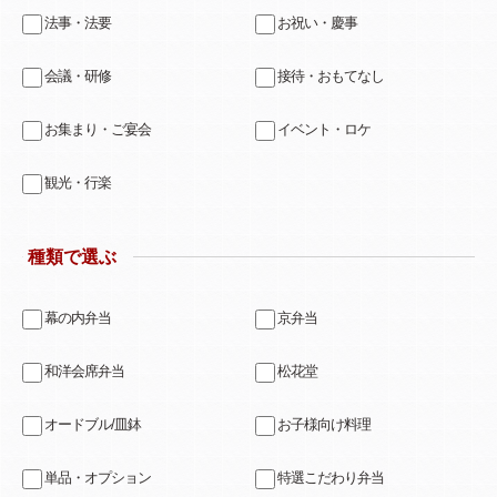
法事・法要
お祝い・慶事
会議・研修
接待・おもてなし
お集まり・ご宴会
イベント・ロケ
観光・行楽
種類で選ぶ
幕の内弁当
京弁当
和洋会席弁当
松花堂
オードブル/皿鉢
お子様向け料理
単品・オプション
特選こだわり弁当