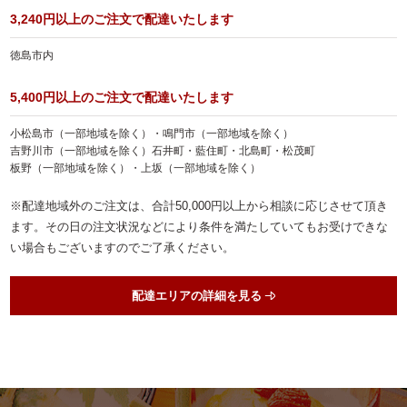
3,240円以上のご注文で配達いたします
ランキング
徳島市内
会社概要
お客様の声
5,400円以上のご注文で配達いたします
よくある質問
小松島市（一部地域を除く）・鳴門市（一部地域を除く）
吉野川市（一部地域を除く）石井町・藍住町・北島町・松茂町
スタッフブログ
板野（一部地域を除く）・上坂（一部地域を除く）
お知らせ
※配達地域外のご注文は、合計50,000円以上から相談に応じさせて頂き
ます。その日の注文状況などにより条件を満たしていてもお受けできな
お気に入り
い場合もございますのでご了承ください。
マイページ
配達エリアの詳細を見る
お問い合わせ
特定商取引法に基づく表記
サイトマップ