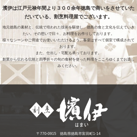
濱伊は江戸元禄年間より３００余年徳島で商いをさせていた
だいている、割烹料理屋でございます。
地元徳島の素材と、伝統で培われた技術を駆使し、徳島の食と文化を伝えていき
たい。その想いで日々、お料理をお作りしております。
様々なシーンやご用途でお使いいただけるよう、客室はすべて個室で構成されて
おります。
また、仕出し・宅配も承っております。
創業から伝わる伝統と四季折々の旬の食材を使った料理をこころゆくまでお楽し
みください。
〒770-0915 徳島県徳島市富田町1-14