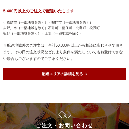
ランキング
5,400円以上のご注文で配達いたします
会社概要
小松島市（一部地域を除く）・鳴門市（一部地域を除く）
吉野川市（一部地域を除く）石井町・藍住町・北島町・松茂町
お客様の声
板野（一部地域を除く）・上坂（一部地域を除く）
よくある質問
※配達地域外のご注文は、合計50,000円以上から相談に応じさせて頂き
ます。その日の注文状況などにより条件を満たしていてもお受けできな
スタッフブログ
い場合もございますのでご了承ください。
お知らせ
配達エリアの詳細を見る
お気に入り
マイページ
お問い合わせ
特定商取引法に基づく表記
サイトマップ
ご注文・お問い合わせ