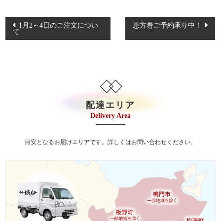
イベント・ロケ
投
観光・行楽
1月2～4日のご注文につい
恵方巻ご予約承り中！
て
稿
種類で選ぶ
ナ
ビ
おせち
ゲ
幕の内弁当
ー
京弁当
シ
配達エリア
Delivery Area
ョ
九重弁当
ン
和洋会席弁当
目安となるお届けエリアです。詳しくはお問い合わせください。
松花堂
特選こだわり弁当
会席膳（回収容器）
オードブル/皿鉢