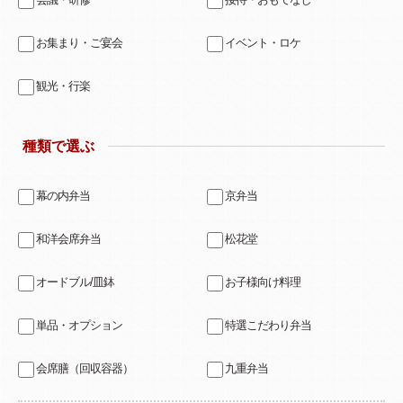
お集まり・ご宴会
イベント・ロケ
観光・行楽
種類で選ぶ
幕の内弁当
京弁当
和洋会席弁当
松花堂
オードブル/皿鉢
お子様向け料理
単品・オプション
特選こだわり弁当
会席膳（回収容器）
九重弁当