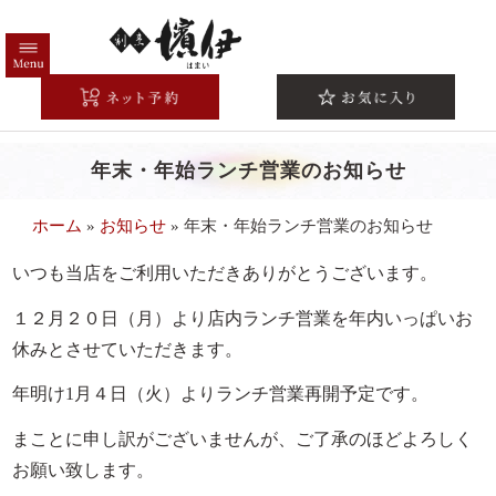
コ
ン
テ
HOME
ン
ツ
高級弁当一覧
へ
年末・年始ランチ営業のお知らせ
注文方法/配送エリア
ス
キ
こだわり
ホーム
»
お知らせ
»
年末・年始ランチ営業のお知らせ
ッ
シーンから選ぶ
プ
いつも当店をご利用いただきありがとうございます。
法事・法要
１２月２０日（月）より店内ランチ営業を年内いっぱいお
お祝い・慶事
休みとさせていただきます。
会議・研修
年明け1月４日（火）よりランチ営業再開予定です。
接待・おもてなし
まことに申し訳がございませんが、ご了承のほどよろしく
お集まり・ご宴会
お願い致します。