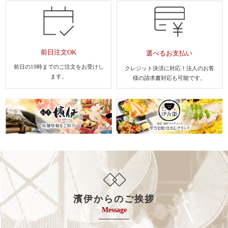
前日注文OK
選べるお支払い
前日の19時までのご注文を
お受けし
クレジット決済に対応！法人のお客
ます。
様
の請求書対応も可能です。
濱伊からのご挨拶
Message