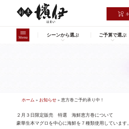
コ
ン
テ
ン
ツ
シーンから選ぶ
ご予算で選ぶ
へ
ス
キ
ッ
プ
ホーム
»
お知らせ
»
恵方巻ご予約承り中！
２月３日限定販売 特選 海鮮恵方巻について
豪華生本マグロを中心に海鮮を７種類使用しています