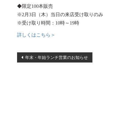
◆限定100本販売
※2月3日（木）当日の来店受け取りのみ
※受け取り時間：10時～19時
詳しくはこちら＞
投
年末・年始ランチ営業のお知らせ
稿
ナ
ビ
ゲ
ー
シ
ョ
ン