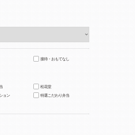
接待・おもてなし
当
松花堂
ション
特選こだわり弁当