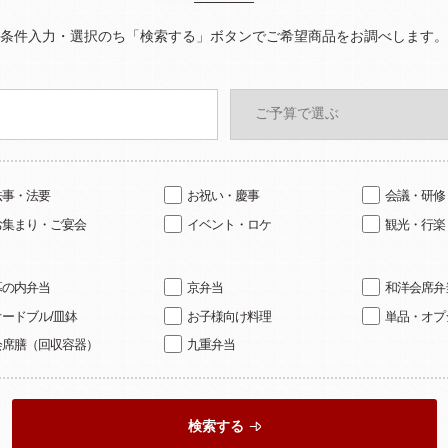
条件入力・選択のち「検索する」ボタンでご希望商品をお調べします。
法事・法要
お祝い・慶事
会議・研修
お集まり・ご宴会
イベント・ロケ
観光・行楽
幕の内弁当
京弁当
和洋会席弁
オードブル/皿鉢
お子様向け料理
単品・オプ
会席膳（回収容器）
九重弁当
検索する