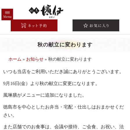
コ
ン
テ
HOME
ン
ツ
高級弁当一覧
へ
秋の献立に変わります
注文方法/配送エリア
ス
キ
こだわり
ホーム
»
お知らせ
»
秋の献立に変わります
ッ
シーンから選ぶ
プ
いつも当店をご利用いただき誠にありがとうございます。
法事・法要
9月16日(金）より秋の献立に変更になります。
お祝い・慶事
風琳膳がメニューに追加になりました。
会議・研修
徳島市を中心としたお弁当・宅配・仕出しはおまかせくだ
接待・おもてなし
さい。
お集まり・ご宴会
また店舗でのお食事は、会議や接待、ご会食、お祝い、法