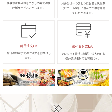
慶事や法事やおもてなしの席での
掛
お弁当は一つひとつにお箸と風呂敷
け紙サービスいたします。
（ビニール製）に包んでご用意させ
ていただきます。
前日注文OK
選べるお支払い
前日の19時までのご注文を
お受けし
クレジット決済に対応！法人のお客
ます。
様
の請求書対応も可能です。