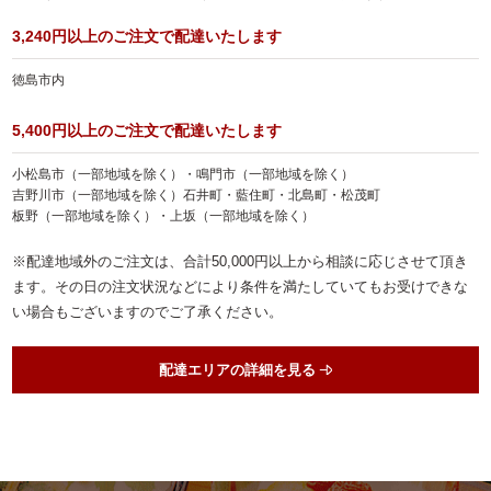
ランキング
3,240円以上のご注文で配達いたします
会社概要
徳島市内
お客様の声
5,400円以上のご注文で配達いたします
よくある質問
小松島市（一部地域を除く）・鳴門市（一部地域を除く）
吉野川市（一部地域を除く）石井町・藍住町・北島町・松茂町
スタッフブログ
板野（一部地域を除く）・上坂（一部地域を除く）
お知らせ
※配達地域外のご注文は、合計50,000円以上から相談に応じさせて頂き
お気に入り
ます。その日の注文状況などにより条件を満たしていてもお受けできな
い場合もございますのでご了承ください。
マイページ
お問い合わせ
配達エリアの詳細を見る
特定商取引法に基づく表記
サイトマップ