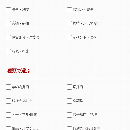
法事・法要
お祝い・慶事
会議・研修
接待・おもてなし
お集まり・ご宴会
イベント・ロケ
観光・行楽
種類で選ぶ
幕の内弁当
京弁当
和洋会席弁当
松花堂
オードブル/皿鉢
お子様向け料理
単品・オプション
特選こだわり弁当