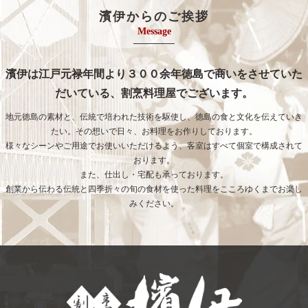
濱伊からのご挨拶
Message
濱伊は江戸元禄年間より３００余年徳島で商いをさせていた
だいている、割烹料理屋でございます。
地元徳島の素材と、伝統で培われた技術を駆使し、徳島の食と文化を伝えていき
たい。その想いで日々、お料理をお作りしております。
様々なシーンやご用途でお使いいただけるよう、客室はすべて個室で構成されて
おります。
また、仕出し・宅配も承っております。
創業から伝わる伝統と四季折々の旬の食材を使った料理をこころゆくまでお楽し
みください。