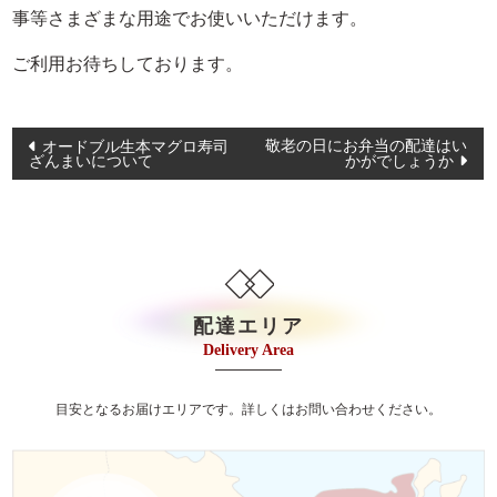
イベント・ロケ
事等さまざまな用途でお使いいただけます。
観光・行楽
ご利用お待ちしております。
種類で選ぶ
投
おせち
敬老の日にお弁当の配達はい
オードブル生本マグロ寿司
ざんまいについて
かがでしょうか
稿
幕の内弁当
ナ
京弁当
ビ
ゲ
九重弁当
ー
和洋会席弁当
シ
配達エリア
Delivery Area
松花堂
ョ
ン
特選こだわり弁当
目安となるお届けエリアです。詳しくはお問い合わせください。
会席膳（回収容器）
オードブル/皿鉢