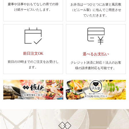
慶事や法事やおもてなしの席での
掛
お弁当は一つひとつにお箸と風呂敷
け紙サービスいたします。
（ビニール製）に包んでご用意させ
ていただきます。
前日注文OK
選べるお支払い
前日の19時までのご注文を
お受けし
クレジット決済に対応！法人のお客
ます。
様
の請求書対応も可能です。