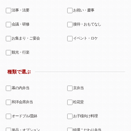
法事・法要
お祝い・慶事
会議・研修
接待・おもてなし
お集まり・ご宴会
イベント・ロケ
観光・行楽
種類で選ぶ
幕の内弁当
京弁当
和洋会席弁当
松花堂
オードブル/皿鉢
お子様向け料理
単品・オプション
特選こだわり弁当