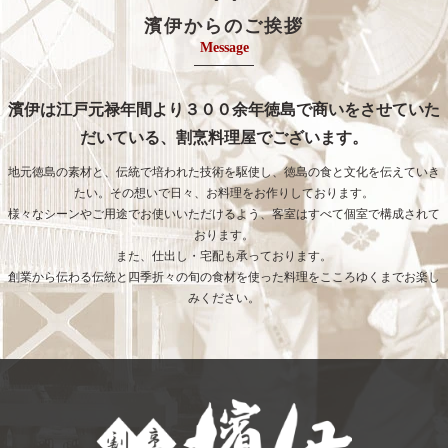
濱伊からのご挨拶
Message
濱伊は江戸元禄年間より３００余年徳島で商いをさせていた
だいている、割烹料理屋でございます。
地元徳島の素材と、伝統で培われた技術を駆使し、徳島の食と文化を伝えていき
たい。その想いで日々、お料理をお作りしております。
様々なシーンやご用途でお使いいただけるよう、客室はすべて個室で構成されて
おります。
また、仕出し・宅配も承っております。
創業から伝わる伝統と四季折々の旬の食材を使った料理をこころゆくまでお楽し
みください。