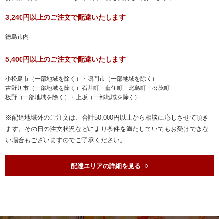
ランキング
3,240円以上のご注文で配達いたします
会社概要
徳島市内
お客様の声
5,400円以上のご注文で配達いたします
よくある質問
小松島市（一部地域を除く）・鳴門市（一部地域を除く）
吉野川市（一部地域を除く）石井町・藍住町・北島町・松茂町
スタッフブログ
板野（一部地域を除く）・上坂（一部地域を除く）
お知らせ
※配達地域外のご注文は、合計50,000円以上から相談に応じさせて頂き
お気に入り
ます。その日の注文状況などにより条件を満たしていてもお受けできな
い場合もございますのでご了承ください。
マイページ
お問い合わせ
配達エリアの詳細を見る
特定商取引法に基づく表記
サイトマップ