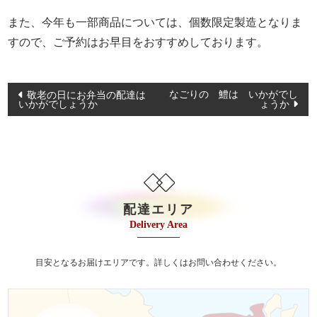
イベント・ロケ
また、今年も一部商品については、個数限定製造となりま
観光・行楽
すので、ご予約はお早目をおすすめしております。
種類で選ぶ
投
おせち
なごりの 鱧は いかがでし
敬老の日にお弁当の配達は
いかがでしょうか
ょうか
稿
幕の内弁当
ナ
京弁当
ビ
ゲ
九重弁当
ー
和洋会席弁当
シ
配達エリア
松花堂
Delivery Area
ョ
ン
特選こだわり弁当
目安となるお届けエリアです。詳しくはお問い合わせください。
会席膳（回収容器）
オードブル/皿鉢