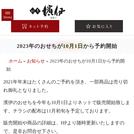
コ
ン
テ
HOME
ン
ツ
高級弁当一覧
へ
2023年のおせちが10月1日から予約開始
注文方法/配送エリア
ス
キ
こだわり
ホーム
»
お知らせ
»
2023年のおせちが10月1日から予約開
ッ
始
シーンから選ぶ
プ
法事・法要
2021年年末はたくさんのご予約を頂き、一部商品は売り切
れ御礼となりました。
お祝い・慶事
濱伊のおせちを今年も10月1日よりネットで販売開始致しま
会議・研修
す。チラシの配布は11月初旬を予定しております。
接待・おもてなし
販売開始や商品の詳細は、HPより随時更新いたしますの
お集まり・ご宴会
で、是非お問合せ下さい。