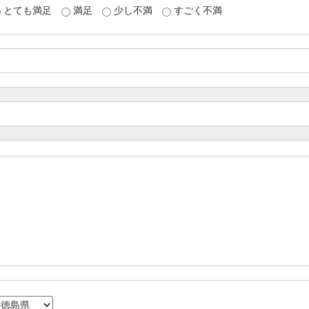
とても満足
満足
少し不満
すごく不満