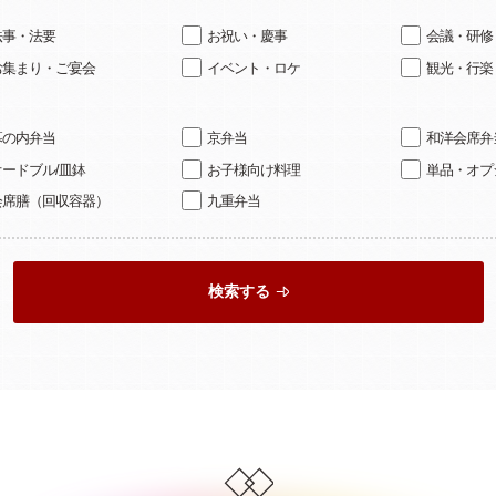
法事・法要
お祝い・慶事
会議・研修
お集まり・ご宴会
イベント・ロケ
観光・行楽
幕の内弁当
京弁当
和洋会席弁
オードブル/皿鉢
お子様向け料理
単品・オプ
会席膳（回収容器）
九重弁当
検索する