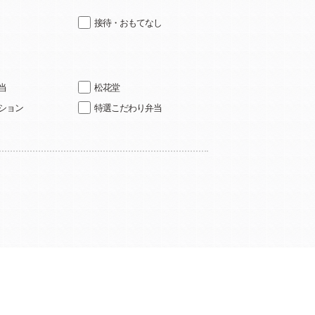
接待・おもてなし
当
松花堂
ション
特選こだわり弁当