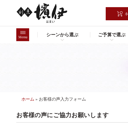
コ
ン
テ
ン
ツ
シーンから選ぶ
ご予算で選ぶ
へ
ス
キ
ッ
プ
ホーム
»
お客様の声入力フォーム
お客様の声にご協力お願いします